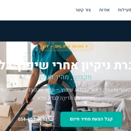
פעילות
אודות
צור קשר
✦ SHLIF & SHINE — לוד
ת ניקיון אחרי שיפוץ בל
מקצועי, מהיר ואמין
מקצועי ומעמיק לאחר עבודות שיפוץ — מסיר אבק בנייה, שאריות טיח
ומחזיר את הדירה לברק מלא.
קבל הצעת מחיר חינם
054-657-0551