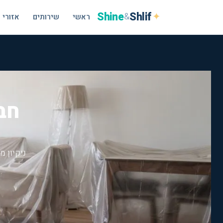
Shine
Shlif
✦
&
ראשי
שירותים
אזורי 
חבר
ניקיון 