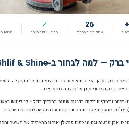
26
✓
למ"ר
ערים באזור המרכז
מחירון שקוף באתר
הצעת מח
 למה לבחור ב-Shlif & Shine?
 את הברק שלהן. הליכה יומיומית, גרירת רהיטים, חומרי ניקיון לא מת
ר את הברק המקורי ומגן על הרצפה לטווח ארוך.
ייתיות ודיסקיות יהלום בדרגות שונות. התהליך כולל שלב ליטוש ראשונ
(סילר) שמונעת ספיגת כתמים ומשמרת את התוצאה לחודשים ארוכים.
טרצו, אבן טבעית וגם מרצפות פורצלן. אנחנו מתאימים את השיטה והח