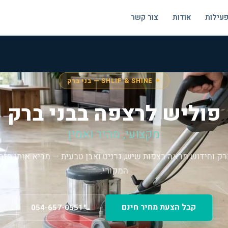
פעילות
אודות
צור קשר
✦ SHLIF & SHINE — בני ברק
פוליש לרצפה בבני ברק
מקצועי, מהיר ואמין
רק וחידוש מראה רצפות שיש, גרניט ואבן טבעית — מביא אותן חזר
המקורי.
קבל הצעת מחיר חינם
054-657-0551