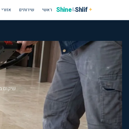
Shine
Shlif
✦
&
ראשי
שירותים
אזורי 
שיקום ב