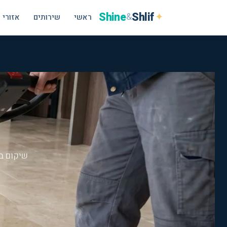
Shine
Shlif
✦
&
ראשי
שירותים
אזורי 
שיקום ב