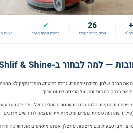
26
✓
למ"ר
ערים באזור המרכז
מחירון שקוף באתר
הצעת מח
למה לבחור ב-Shlif & Shine?
 את הברק שלהן. הליכה יומיומית, גרירת רהיטים, חומרי ניקיון לא מת
ר את הברק המקורי ומגן על הרצפה לטווח ארוך.
ייתיות ודיסקיות יהלום בדרגות שונות. התהליך כולל שלב ליטוש ראשונ
(סילר) שמונעת ספיגת כתמים ומשמרת את התוצאה לחודשים ארוכים.
טרצו, אבן טבעית וגם מרצפות פורצלן. אנחנו מתאימים את השיטה והח