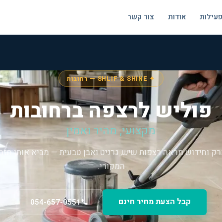
פעילות
אודות
צור קשר
✦ SHLIF & SHINE — רחובות
פוליש לרצפה ברחובות
מקצועי, מהיר ואמין
רק וחידוש מראה רצפות שיש, גרניט ואבן טבעית — מביא אותן חזר
המקורי.
קבל הצעת מחיר חינם
054-657-0551