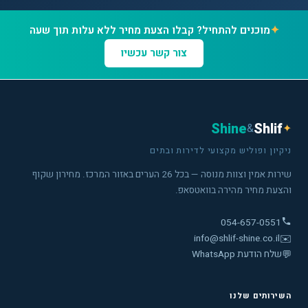
✦
מוכנים להתחיל? קבלו הצעת מחיר ללא עלות תוך שעה
צור קשר עכשיו
Shine
Shlif
&
✦
ניקיון ופוליש מקצועי לדירות ובתים
שירות אמין וצוות מנוסה — בכל 26 הערים באזור המרכז. מחירון שקוף
והצעת מחיר מהירה בוואטסאפ.
054-657-0551
info@shlif-shine.co.il
✉️
💬
שלח הודעת WhatsApp
השירותים שלנו