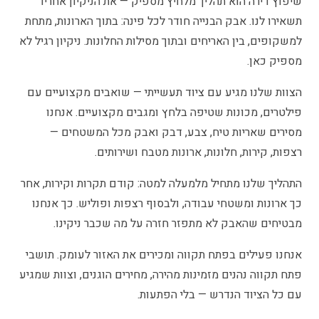
שיפוץ דירה הוא תהליך מלחיץ מספיק — את הניקיון אחריו
תשאירו לנו. אבק הבנייה חודר לכל פינה: בתוך הארונות, מתחת
למשקופים, בין האריחים ובתוך מסילות החלונות. ניקיון רגיל לא
מספיק כאן.
הצוות שלנו מגיע עם ציוד תעשייתי — שואבים מקצועיים עם
פילטרים, מכונות שטיפה בלחץ ומגבים מקצועיים. אנחנו
מסירים שאריות טיח, צבע, דבק ואבק מכל המשטחים —
רצפות, קירות, חלונות, ארונות מטבח ושירותים.
התהליך שלנו מתחיל מלמעלה למטה: קודם תקרות וקירות, אחר
כך ארונות ומשטחי עבודה, ולבסוף רצפות ופוליש. כך אנחנו
מבטיחים שהאבק לא מתפזר חזרה על מה שכבר ניקינו.
אנחנו פעילים בפתח תקווה ומכירים את האזור לעומק. תושבי
פתח תקווה נהנים מזמינות מהירה, מחירים הוגנים, וצוות שמגיע
עם כל הציוד הנדרש — בלי הפתעות.