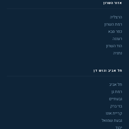
אזור השרון
הרצליה
רמת השרון
כפר סבא
רעננה
הוד השרון
נתניה
תל אביב וגוש דן
תל אביב
רמת גן
גבעתיים
בני ברק
קריית אונו
גבעת שמואל
יהוד