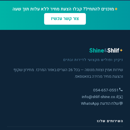
✦
מוכנים להתחיל? קבלו הצעת מחיר ללא עלות תוך שעה
צור קשר עכשיו
Shine
Shlif
&
✦
ניקיון ופוליש מקצועי לדירות ובתים
שירות אמין וצוות מנוסה — בכל 26 הערים באזור המרכז. מחירון שקוף
והצעת מחיר מהירה בוואטסאפ.
054-657-0551
info@shlif-shine.co.il
✉️
💬
שלח הודעת WhatsApp
השירותים שלנו