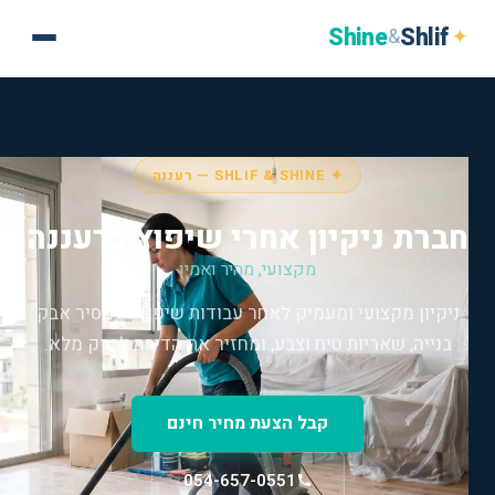
Shine
Shlif
✦
&
✦ SHLIF & SHINE — רעננה
חברת ניקיון אחרי שיפוץ ברעננה
מקצועי, מהיר ואמין
ניקיון מקצועי ומעמיק לאחר עבודות שיפוץ — מסיר אבק
בנייה, שאריות טיח וצבע, ומחזיר את הדירה לברק מלא.
קבל הצעת מחיר חינם
054-657-0551