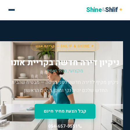
Shine
Shlif
✦
&
✦ SHLIF & SHINE — קריית אונו
ניקיון דירה חדשה בקריית אונו
מקצועי, מהיר ואמין
ניקיון מקיף לדירה חדשה לפני כניסה — מבטיח שהבית
החדש שלכם יהיה נקי ומוכן מהיום הראשון.
קבל הצעת מחיר חינם
054-657-0551