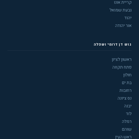
קריית אונו
גבעת שמואל
יהוד
אור יהודה
גוש דן דרומי ושפלה
ראשון לציון
פתח תקווה
חולון
בת ים
רחובות
נס ציונה
יבנה
לוד
רמלה
שוהם
ראש העין