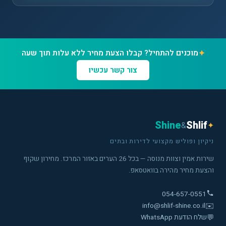
✦
מוכנים להתחיל? קבלו הצעת מחיר ללא עלות תוך שעה
צור קשר עכשיו
Shine
Shlif
&
✦
ניקיון ופוליש מקצועי לדירות ובתים
שירות אמין וצוות מנוסה — בכל 26 הערים באזור המרכז. מחירון שקוף
והצעת מחיר מהירה בוואטסאפ.
054-657-0551
info@shlif-shine.co.il
✉️
💬
שלח הודעת WhatsApp