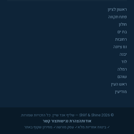
ראשון לציון
פתח תקווה
חולון
בת ים
רחובות
נס ציונה
יבנה
לוד
רמלה
שוהם
ראש העין
מודיעין
© 2026 Shlif & Shine — שליף אנד שיין. כל הזכויות שמורות.
אודות
הצהרת נגישות
צור קשר
✓ ביטוח אחריות מלא
✓ עסק מורשה
✓ מחירון שקוף באתר