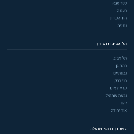
כפר סבא
רעננה
הוד השרון
נתניה
תל אביב וגוש דן
תל אביב
רמת גן
גבעתיים
בני ברק
קריית אונו
גבעת שמואל
יהוד
אור יהודה
גוש דן דרומי ושפלה