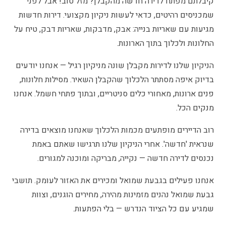
קיבלתם מפתח לדירה חדשה מהקבלן? מזל טוב! אבל לפני
שמכניסים רהיטים, כדאי לעשות ניקיון מקצועי. דירות חדשות
מגיעות עם שאריות בנייה: אבק, מדבקות, שאריות דבק, טיח על
החלונות ולכלוך בתוך הארונות.
הניקיון שלנו לדירות מקבלן שונה מניקיון רגיל — אנחנו יודעים
בדיוק איפה מסתתר הלכלוך שהקבלן השאיר. מסילות חלונות,
פנים ארונות, מאחורי כלים סניטריים, ובתוך פתחי חשמל. אנחנו
מנקים הכל.
רוב הדיירים מופתעים מכמות הלכלוך שאנחנו מוצאים בדירה
שנראית 'חדשה'. אחרי הניקיון שלנו תרגישו שאתם באמת
נכנסים לדירה חדשה — נקייה, מבריקה ומוכנה למגורים.
אנחנו פעילים בגבעת שמואל ומכירים את האזור לעומק. תושבי
גבעת שמואל נהנים מזמינות מהירה, מחירים הוגנים, וצוות
שמגיע עם כל הציוד הנדרש — בלי הפתעות.