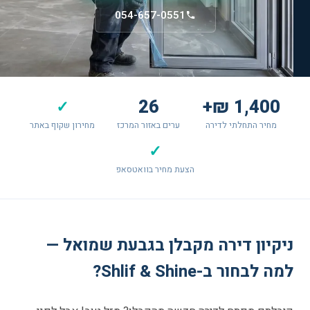
054-657-0551
26
1,400 ₪+
✓
מחיר התחלתי לדירה
ערים באזור המרכז
מחירון שקוף באתר
✓
הצעת מחיר בוואטסאפ
ניקיון דירה מקבלן בגבעת שמואל —
למה לבחור ב-Shlif & Shine?