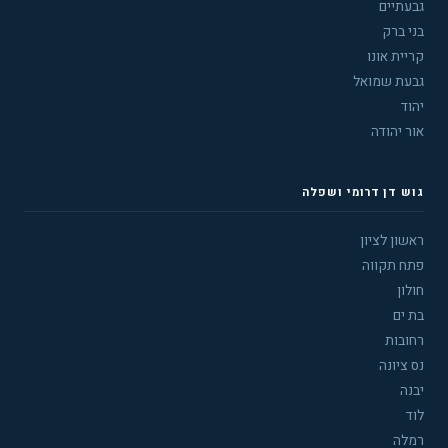
גבעתיים
בני ברק
קריית אונו
גבעת שמואל
יהוד
אור יהודה
גוש דן דרומי ושפלה
ראשון לציון
פתח תקווה
חולון
בת ים
רחובות
נס ציונה
יבנה
לוד
רמלה