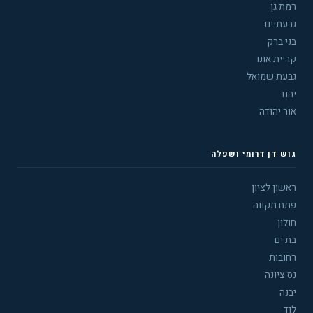
רמת גן
גבעתיים
בני ברק
קריית אונו
גבעת שמואל
יהוד
אור יהודה
גוש דן דרומי ושפלה
ראשון לציון
פתח תקווה
חולון
בת ים
רחובות
נס ציונה
יבנה
לוד