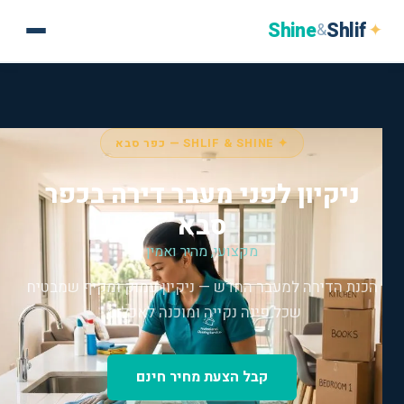
Shine
Shlif
✦
&
✦ SHLIF & SHINE — כפר סבא
ניקיון לפני מעבר דירה בכפר
סבא
מקצועי, מהיר ואמין
הכנת הדירה למעבר החדש — ניקיון עמוק ומקיף שמבטיח
שכל פינה נקייה ומוכנה לאכלוס.
קבל הצעת מחיר חינם