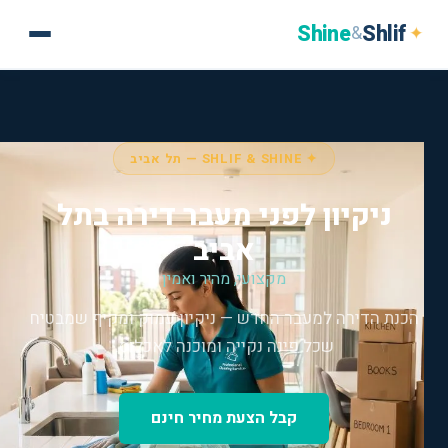
Shine
Shlif
✦
&
✦ SHLIF & SHINE — תל אביב
ניקיון לפני מעבר דירה בתל
אביב
מקצועי, מהיר ואמין
הכנת הדירה למעבר החדש — ניקיון עמוק ומקיף שמבטיח
שכל פינה נקייה ומוכנה לאכלוס.
קבל הצעת מחיר חינם