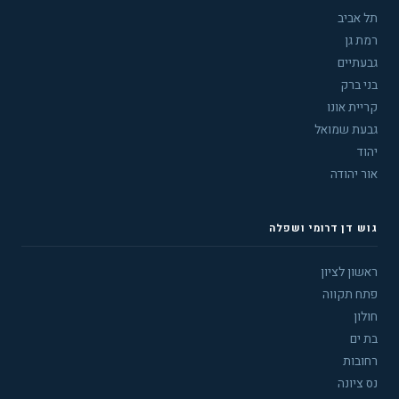
תל אביב
רמת גן
גבעתיים
בני ברק
קריית אונו
גבעת שמואל
יהוד
אור יהודה
גוש דן דרומי ושפלה
ראשון לציון
פתח תקווה
חולון
בת ים
רחובות
נס ציונה