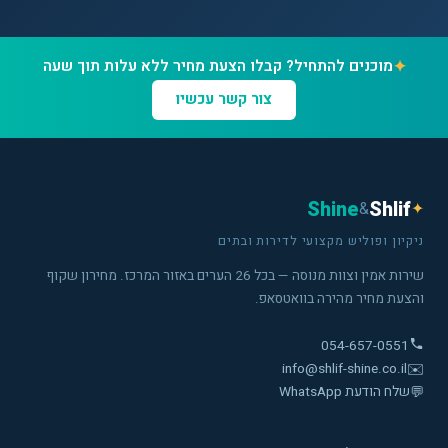
✦
מוכנים להתחיל? קבלו הצעת מחיר ללא עלות תוך שעה
צור קשר עכשיו
Shine
Shlif
&
✦
ניקיון ופוליש מקצועי לדירות ובתים
שירות אמין וצוות מנוסה — בכל 26 הערים באזור המרכז. מחירון שקוף
והצעת מחיר מהירה בוואטסאפ.
054-657-0551
info@shlif-shine.co.il
✉️
💬
שלח הודעת WhatsApp