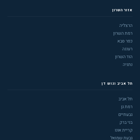
אזור השרון
הרצליה
רמת השרון
כפר סבא
רעננה
הוד השרון
נתניה
תל אביב וגוש דן
תל אביב
רמת גן
גבעתיים
בני ברק
קריית אונו
גבעת שמואל