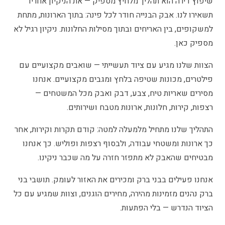
שיפוץ דירה הוא תהליך מלחיץ מספיק — את הניקיון אחריו
תשאירו לנו. אבק הבנייה חודר לכל פינה: בתוך הארונות, מתחת
למשקופים, בין האריחים ובתוך מסילות החלונות. ניקיון רגיל לא
מספיק כאן.
הצוות שלנו מגיע עם ציוד תעשייתי — שואבים מקצועיים עם
פילטרים, מכונות שטיפה בלחץ ומגבים מקצועיים. אנחנו
מסירים שאריות טיח, צבע, דבק ואבק מכל המשטחים —
רצפות, קירות, חלונות, ארונות מטבח ושירותים.
התהליך שלנו מתחיל מלמעלה למטה: קודם תקרות וקירות, אחר
כך ארונות ומשטחי עבודה, ולבסוף רצפות ופוליש. כך אנחנו
מבטיחים שהאבק לא מתפזר חזרה על מה שכבר ניקינו.
אנחנו פעילים בבני ברק ומכירים את האזור לעומק. תושבי בני
ברק נהנים מזמינות מהירה, מחירים הוגנים, וצוות שמגיע עם כל
הציוד הנדרש — בלי הפתעות.