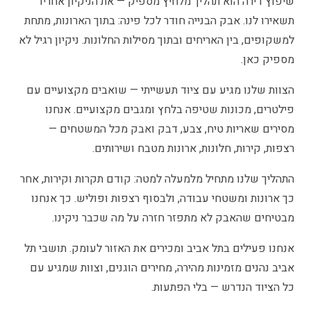
שיפוץ דירה הוא תהליך מלחיץ מספיק — את הניקיון אחריו
תשאירו לנו. אבק הבנייה חודר לכל פינה: בתוך הארונות, מתחת
למשקופים, בין האריחים ובתוך מסילות החלונות. ניקיון רגיל לא
מספיק כאן.
הצוות שלנו מגיע עם ציוד תעשייתי — שואבים מקצועיים עם
פילטרים, מכונות שטיפה בלחץ ומגבים מקצועיים. אנחנו
מסירים שאריות טיח, צבע, דבק ואבק מכל המשטחים —
רצפות, קירות, חלונות, ארונות מטבח ושירותים.
התהליך שלנו מתחיל מלמעלה למטה: קודם תקרות וקירות, אחר
כך ארונות ומשטחי עבודה, ולבסוף רצפות ופוליש. כך אנחנו
מבטיחים שהאבק לא מתפזר חזרה על מה שכבר ניקינו.
אנחנו פעילים בתל אביב ומכירים את האזור לעומק. תושבי תל
אביב נהנים מזמינות מהירה, מחירים הוגנים, וצוות שמגיע עם
כל הציוד הנדרש — בלי הפתעות.