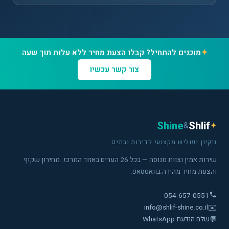
✦
מוכנים להתחיל? קבלו הצעת מחיר ללא עלות תוך שעה
צור קשר עכשיו
Shine
Shlif
&
✦
ניקיון ופוליש מקצועי לדירות ובתים
שירות אמין וצוות מנוסה — בכל 26 הערים באזור המרכז. מחירון שקוף
והצעת מחיר מהירה בוואטסאפ.
054-657-0551
info@shlif-shine.co.il
✉️
💬
שלח הודעת WhatsApp