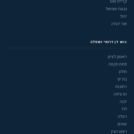
קריית אונו
גבעת שמואל
יהוד
אור יהודה
גוש דן דרומי ושפלה
ראשון לציון
פתח תקווה
חולון
בת ים
רחובות
נס ציונה
יבנה
לוד
רמלה
שוהם
ראש העין