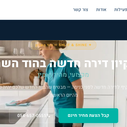
פעילות
אודות
צור קשר
✦ SHLIF & SHINE — הוד השרון
יון דירה חדשה בהוד השר
מקצועי, מהיר ואמין
קיף לדירה חדשה לפני כניסה — מבטיח שהבית החדש שלכם יהיה נק
מהיום הראשון.
קבל הצעת מחיר חינם
054-657-0551