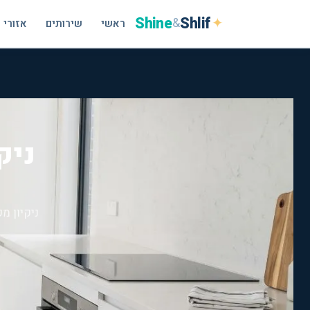
Shine
Shlif
✦
&
ראשי
שירותים
אזורי 
ניק
ניקיון מ