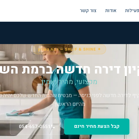
פעילות
אודות
צור קשר
✦ SHLIF & SHINE — רמת השרון
יון דירה חדשה ברמת השר
מקצועי, מהיר ואמין
קיף לדירה חדשה לפני כניסה — מבטיח שהבית החדש שלכם יהיה נק
מהיום הראשון.
קבל הצעת מחיר חינם
054-657-0551