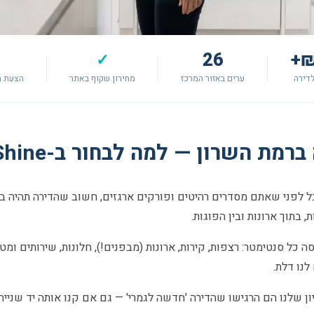
26
✓
דירה
ערים באזור המרכז
מחירון שקוף באתר
הצעת מ
 השרון — למה לבחור ב-Shlif & Shine?
לפני שאתם מסדרים רהיטים ופורקים ארגזים, חשוב שהדירה תהיה באמת
 בתוך ארונות ובין הפוגות.
ה כל סנטימטר: רצפות, קירות, ארונות (מבפנים!), חלונות, שירותים ומט
נו דלת.
 שלנו הם הרגישו שהדירה 'חדשה לגמרי' — גם אם קנו אותה יד שנייה