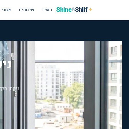
Shine
Shlif
✦
&
ראשי
שירותים
אזורי 
ניק
ניקיון מק