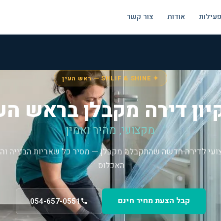
פעילות
אודות
צור קשר
✦ SHLIF & SHINE — ראש העין
יון דירה מקבלן בראש הע
מקצועי, מהיר ואמין
צועי לדירה חדשה שהתקבלה מקבלן — מסיר כל שאריות הבנייה וה
האכלוס.
קבל הצעת מחיר חינם
054-657-0551