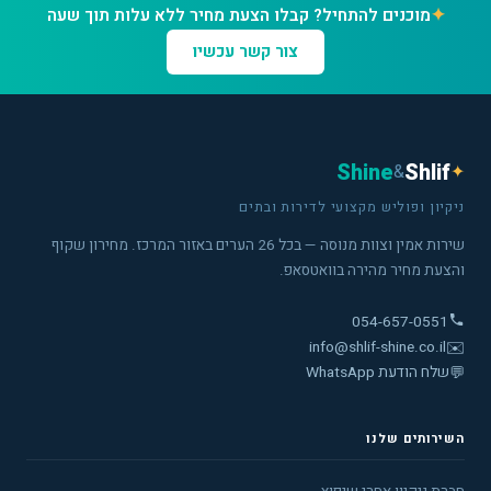
✦
מוכנים להתחיל? קבלו הצעת מחיר ללא עלות תוך שעה
צור קשר עכשיו
Shine
Shlif
&
✦
ניקיון ופוליש מקצועי לדירות ובתים
שירות אמין וצוות מנוסה — בכל 26 הערים באזור המרכז. מחירון שקוף
והצעת מחיר מהירה בוואטסאפ.
054-657-0551
info@shlif-shine.co.il
✉️
💬
שלח הודעת WhatsApp
השירותים שלנו