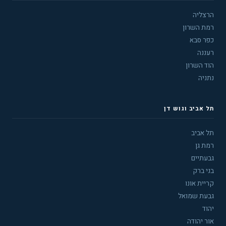
הרצליה
רמת השרון
כפר סבא
רעננה
הוד השרון
נתניה
תל אביב וגוש דן
תל אביב
רמת גן
גבעתיים
בני ברק
קריית אונו
גבעת שמואל
יהוד
אור יהודה