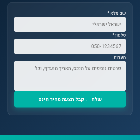
שם מלא *
טלפון *
הערות
שלח ← קבל הצעת מחיר חינם