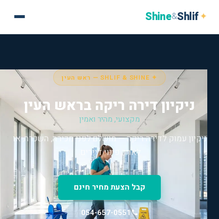
Shine
Shlif
✦
&
✦ SHLIF & SHINE — ראש העין
ניקיון דירה ריקה בראש העין
מקצועי, מהיר ואמין
ניקיון עמוק לדירה ריקה — מושלם לפני מכירה, השכרה, או
לאחר פינוי דיירים.
קבל הצעת מחיר חינם
054-657-0551