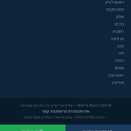
ראשון לציון
פתח תקווה
חולון
בת ים
רחובות
נס ציונה
יבנה
לוד
רמלה
שוהם
ראש העין
מודיעין
© 2026 Shlif & Shine — שליף אנד שיין. כל הזכויות שמורות.
אודות
הצהרת נגישות
צור קשר
✓ ביטוח אחריות מלא
✓ עסק מורשה
✓ מחירון שקוף באתר