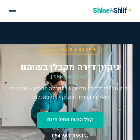
Shine
Shlif
✦
&
✦ SHLIF & SHINE — שוהם
ניקיון דירה מקבלן בשוהם
מקצועי, מהיר ואמין
ניקיון מקצועי לדירה חדשה שהתקבלה מקבלן — מסיר כל
שאריות הבנייה והאבק לפני האכלוס.
קבל הצעת מחיר חינם
054-657-0551