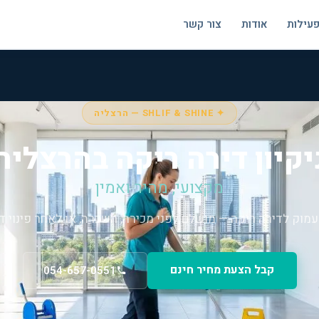
פעילות
אודות
צור קשר
✦ SHLIF & SHINE — הרצליה
יקיון דירה ריקה בהרצליה
מקצועי, מהיר ואמין
 עמוק לדירה ריקה — מושלם לפני מכירה, השכרה, או לאחר פינוי די
קבל הצעת מחיר חינם
054-657-0551