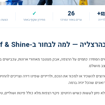
26
✓
דירה
ערים באזור המרכז
מחירון שקוף באתר
הצעת מ
יה — למה לבחור ב-Shlif & Shine?
 הסתירו: כתמים על הרצפה, אבק מצטבר מאחורי ארונות, עכבישים בפינ
צב מושלם.
צים להשכיר או למכור את הנכס, ולדיירים שפינו דירה וצריכים להחזיר 
דואגים שהכל יהיה ברמה.
א ניתן לעשות כשיש רהיטים: ניקוי רצפות מלא כולל פינות ושוליים, טיפו