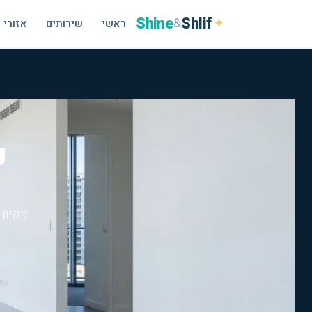
Shine
Shlif
✦
&
ראשי
שירותים
אזורי 
נ
ניקיון