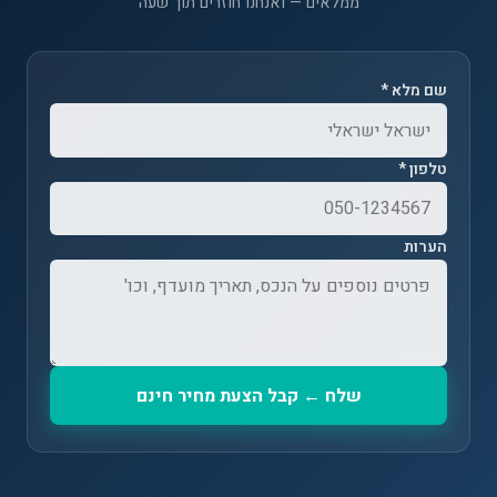
ממלאים — ואנחנו חוזרים תוך שעה
שם מלא *
טלפון *
הערות
שלח ← קבל הצעת מחיר חינם