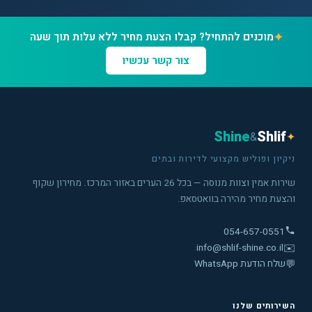
✦
מוכנים להתחיל? קבלו הצעת מחיר ללא עלות תוך שעה
צור קשר עכשיו
Shine
Shlif
&
✦
ניקיון ופוליש מקצועי לדירות ובתים
שירות אמין וצוות מנוסה — בכל 26 הערים באזור המרכז. מחירון שקוף
והצעת מחיר מהירה בוואטסאפ.
054-657-0551
info@shlif-shine.co.il
✉️
💬
שלח הודעת WhatsApp
השירותים שלנו