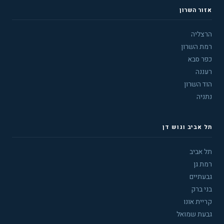
אזור השרון
הרצליה
רמת השרון
כפר סבא
רעננה
הוד השרון
נתניה
תל אביב וגוש דן
תל אביב
רמת גן
גבעתיים
בני ברק
קריית אונו
גבעת שמואל