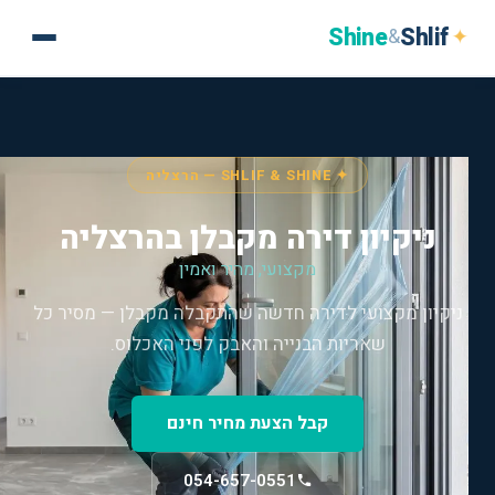
Shine
Shlif
✦
&
✦ SHLIF & SHINE — הרצליה
ניקיון דירה מקבלן בהרצליה
מקצועי, מהיר ואמין
ניקיון מקצועי לדירה חדשה שהתקבלה מקבלן — מסיר כל
שאריות הבנייה והאבק לפני האכלוס.
קבל הצעת מחיר חינם
054-657-0551