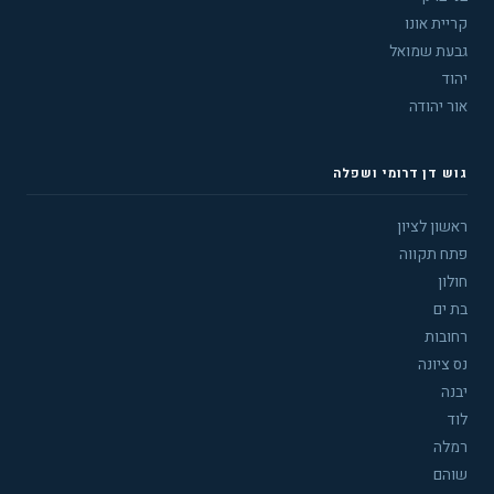
קריית אונו
גבעת שמואל
יהוד
אור יהודה
גוש דן דרומי ושפלה
ראשון לציון
פתח תקווה
חולון
בת ים
רחובות
נס ציונה
יבנה
לוד
רמלה
שוהם