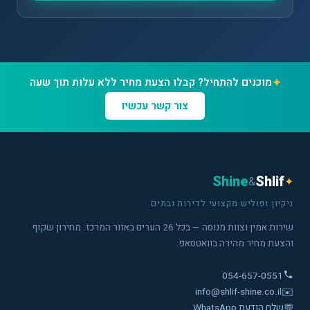
✦
מוכנים להתחיל? קבלו הצעת מחיר ללא עלות תוך שעה
צור קשר עכשיו
Shine
Shlif
&
✦
ניקיון ופוליש מקצועי לדירות ובתים
שירות אמין וצוות מנוסה — בכל 26 הערים באזור המרכז. מחירון שקוף
והצעת מחיר מהירה בוואטסאפ.
054-657-0551
info@shlif-shine.co.il
✉️
💬
שלח הודעת WhatsApp