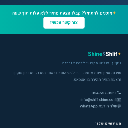
✦
מוכנים להתחיל? קבלו הצעת מחיר ללא עלות תוך שעה
צור קשר עכשיו
Shine
Shlif
&
✦
ניקיון ופוליש מקצועי לדירות ובתים
שירות אמין וצוות מנוסה — בכל 26 הערים באזור המרכז. מחירון שקוף
והצעת מחיר מהירה בוואטסאפ.
054-657-0551
info@shlif-shine.co.il
✉️
💬
שלח הודעת WhatsApp
השירותים שלנו