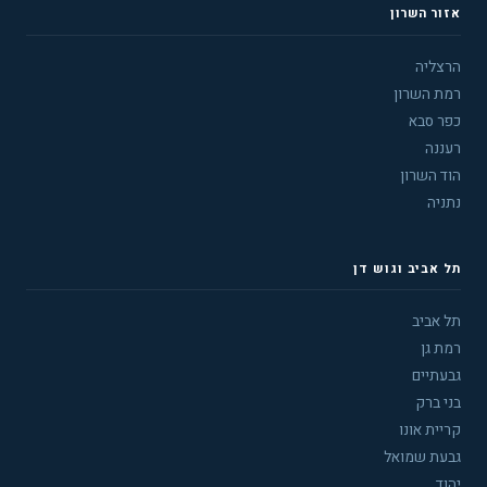
אזור השרון
הרצליה
רמת השרון
כפר סבא
רעננה
הוד השרון
נתניה
תל אביב וגוש דן
תל אביב
רמת גן
גבעתיים
בני ברק
קריית אונו
גבעת שמואל
יהוד