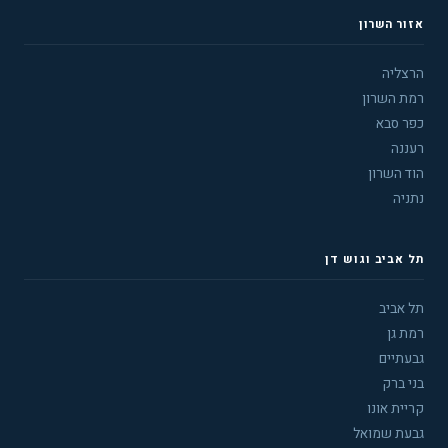
אזור השרון
הרצליה
רמת השרון
כפר סבא
רעננה
הוד השרון
נתניה
תל אביב וגוש דן
תל אביב
רמת גן
גבעתיים
בני ברק
קריית אונו
גבעת שמואל