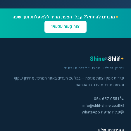
✦
מוכנים להתחיל? קבלו הצעת מחיר ללא עלות תוך שעה
צור קשר עכשיו
Shine
Shlif
&
✦
ניקיון ופוליש מקצועי לדירות ובתים
שירות אמין וצוות מנוסה — בכל 26 הערים באזור המרכז. מחירון שקוף
והצעת מחיר מהירה בוואטסאפ.
054-657-0551
info@shlif-shine.co.il
✉️
💬
שלח הודעת WhatsApp
השירותים שלנו