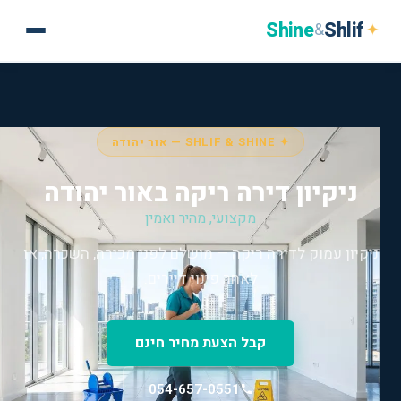
Shine
Shlif
✦
&
✦ SHLIF & SHINE — אור יהודה
ניקיון דירה ריקה באור יהודה
מקצועי, מהיר ואמין
ניקיון עמוק לדירה ריקה — מושלם לפני מכירה, השכרה, או
לאחר פינוי דיירים.
קבל הצעת מחיר חינם
054-657-0551