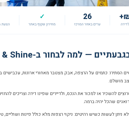
26
✓
דירה
ערים באזור המרכז
מחירון שקוף באתר
הצעת מ
יים — למה לבחור ב-Shlif & Shine?
 הסתירו: כתמים על הרצפה, אבק מצטבר מאחורי ארונות, עכבישים בפינ
צב מושלם.
צים להשכיר או למכור את הנכס, ולדיירים שפינו דירה וצריכים להחזיר 
דואגים שהכל יהיה ברמה.
א ניתן לעשות כשיש רהיטים: ניקוי רצפות מלא כולל פינות ושוליים, טיפו