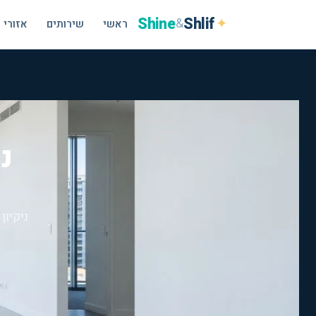
Shine
Shlif
✦
&
ראשי
שירותים
אזורי 
נ
ניקיון