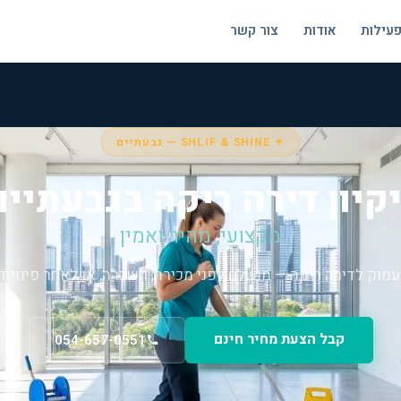
פעילות
אודות
צור קשר
✦ SHLIF & SHINE — גבעתיים
יקיון דירה ריקה בגבעתיים
מקצועי, מהיר ואמין
 עמוק לדירה ריקה — מושלם לפני מכירה, השכרה, או לאחר פינוי די
קבל הצעת מחיר חינם
054-657-0551