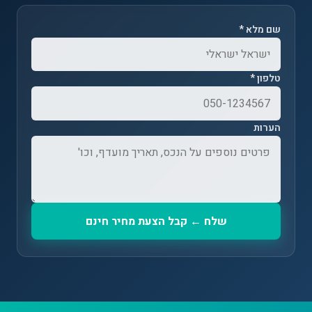
שם מלא *
טלפון *
הערות
שלח ← קבל הצעת מחיר חינם