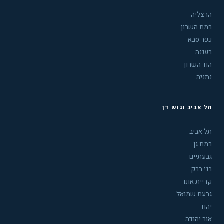
הרצליה
רמת השרון
כפר סבא
רעננה
הוד השרון
נתניה
תל אביב וגוש דן
תל אביב
רמת גן
גבעתיים
בני ברק
קריית אונו
גבעת שמואל
יהוד
אור יהודה