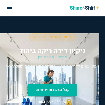
Shine
Shlif
✦
&
✦ SHLIF & SHINE — יהוד
ניקיון דירה ריקה ביהוד
מקצועי, מהיר ואמין
ניקיון עמוק לדירה ריקה — מושלם לפני מכירה, השכרה, או
לאחר פינוי דיירים.
קבל הצעת מחיר חינם
054-657-0551