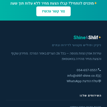
✦
מוכנים להתחיל? קבלו הצעת מחיר ללא עלות תוך שעה
צור קשר עכשיו
Shine
Shlif
&
✦
ניקיון ופוליש מקצועי לדירות ובתים
שירות אמין וצוות מנוסה — בכל 26 הערים באזור המרכז. מחירון שקוף
והצעת מחיר מהירה בוואטסאפ.
054-657-0551
info@shlif-shine.co.il
✉️
💬
שלח הודעת WhatsApp
השירותים שלנו