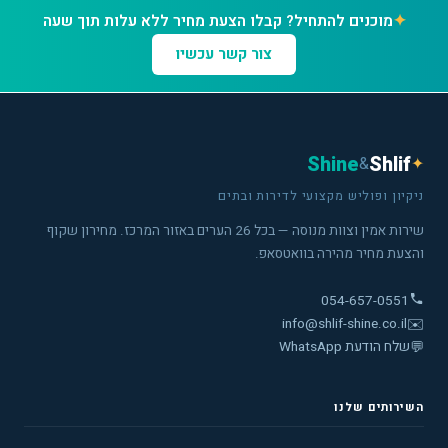
✦
מוכנים להתחיל? קבלו הצעת מחיר ללא עלות תוך שעה
צור קשר עכשיו
Shine
Shlif
&
✦
ניקיון ופוליש מקצועי לדירות ובתים
שירות אמין וצוות מנוסה — בכל 26 הערים באזור המרכז. מחירון שקוף
והצעת מחיר מהירה בוואטסאפ.
054-657-0551
info@shlif-shine.co.il
✉️
💬
שלח הודעת WhatsApp
השירותים שלנו