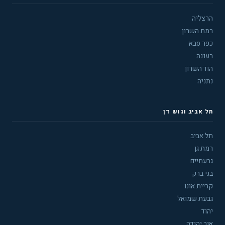
הרצליה
רמת השרון
כפר סבא
רעננה
הוד השרון
נתניה
תל אביב וגוש דן
תל אביב
רמת גן
גבעתיים
בני ברק
קריית אונו
גבעת שמואל
יהוד
אור יהודה