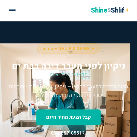
Shine
Shlif
✦
&
✦ SHLIF & SHINE — בת ים
ניקיון לפני מעבר דירה בבת ים
מקצועי, מהיר ואמין
הכנת הדירה למעבר החדש — ניקיון עמוק ומקיף שמבטיח
שכל פינה נקייה ומוכנה לאכלוס.
קבל הצעת מחיר חינם
054-657-0551