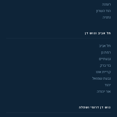
רעננה
הוד השרון
נתניה
תל אביב וגוש דן
תל אביב
רמת גן
גבעתיים
בני ברק
קריית אונו
גבעת שמואל
יהוד
אור יהודה
גוש דן דרומי ושפלה