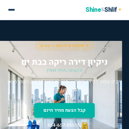
Shine
Shlif
✦
&
✦ SHLIF & SHINE — בת ים
ניקיון דירה ריקה בבת ים
מקצועי, מהיר ואמין
ניקיון עמוק לדירה ריקה — מושלם לפני מכירה, השכרה, או
לאחר פינוי דיירים.
קבל הצעת מחיר חינם
054-657-0551