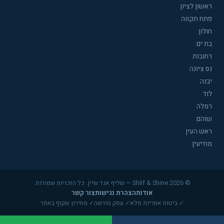
ראשון לציון
פתח תקווה
חולון
בת ים
רחובות
נס ציונה
יבנה
לוד
רמלה
שוהם
ראש העין
מודיעין
© 2026 Shlif & Shine — שליף אנד שיין. כל הזכויות שמורות.
אודות
הצהרת נגישות
צור קשר
✓ ביטוח אחריות מלא
✓ עסק מורשה
✓ מחירון שקוף באתר