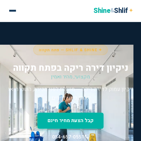
Shine
Shlif
✦
&
✦ SHLIF & SHINE — פתח תקווה
ניקיון דירה ריקה בפתח תקווה
מקצועי, מהיר ואמין
ניקיון עמוק לדירה ריקה — מושלם לפני מכירה, השכרה, או
לאחר פינוי דיירים.
קבל הצעת מחיר חינם
054-657-0551