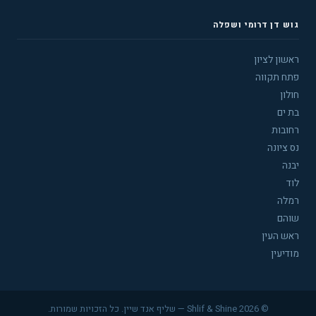
גוש דן דרומי ושפלה
ראשון לציון
פתח תקווה
חולון
בת ים
רחובות
נס ציונה
יבנה
לוד
רמלה
שוהם
ראש העין
מודיעין
© 2026 Shlif & Shine — שליף אנד שיין. כל הזכויות שמורות.