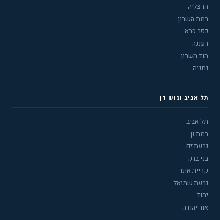
הרצליה
רמת השרון
כפר סבא
רעננה
הוד השרון
נתניה
תל אביב וגוש דן
תל אביב
רמת גן
גבעתיים
בני ברק
קריית אונו
גבעת שמואל
יהוד
אור יהודה